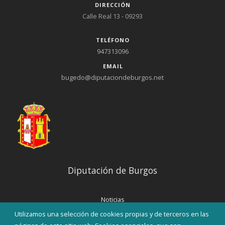
DIRECCIÓN
Calle Real 13 - 09293
TELÉFONO
947313096
EMAIL
bugedo@diputaciondeburgos.net
Diputación de Burgos
Noticias
Eventos
Utilizamos una selección de cookies propias y de terceros en las
Corporación Municipal