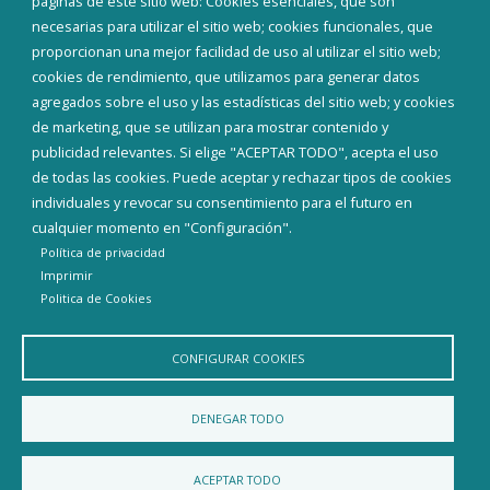
páginas de este sitio web: Cookies esenciales, que son
Teléfonos de interés
necesarias para utilizar el sitio web; cookies funcionales, que
proporcionan una mejor facilidad de uso al utilizar el sitio web;
INICIAR SESIÓN
cookies de rendimiento, que utilizamos para generar datos
MAPA WEB
agregados sobre el uso y las estadísticas del sitio web; y cookies
de marketing, que se utilizan para mostrar contenido y
publicidad relevantes. Si elige "ACEPTAR TODO", acepta el uso
de todas las cookies. Puede aceptar y rechazar tipos de cookies
individuales y revocar su consentimiento para el futuro en
cualquier momento en "Configuración".
Política de privacidad
Imprimir
Politica de Cookies
CONFIGURAR COOKIES
Aviso Legal
Política de privacidad
Política de Cookies
DENEGAR TODO
Declaración de accesibilidad
ACEPTAR TODO
Diputación de Burgos