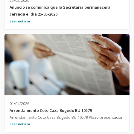
25/05/2026
Anuncio se comunica que la Secretaría permanecerá
cerrada el día 25-05-2026
Leer noticia
01/04/2026
Arrendamiento Coto Caza Bugedo BU 10579
Arrendamiento Coto Caza Bugedo BU 10579 Plazo presentacion
proposiciones:; hasta día 16 de abril de 2026 a las 11 horas.
Leer noticia
Apertura:en Casa Consistorial el día 22 de abril de 2026 a las