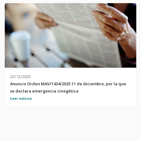
14.30 horas.
22/12/2025
Anuncio Orden MAV/1434/2025 11 de diciembre, por la que
se declara emergencia cinegética
Anuncio Orden MAV/1434/2025 11 de diciembre, por la que se
Leer noticia
declara emergencia cinegética