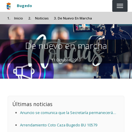
Pasar al contenido principal
Bugedo
Inicio
Noticias
De Nuevo En Marcha
De nuevo en marcha
11 Octubre, 2013
Últimas noticias
Anuncio se comunica que la Secretaría permanecerá
cerrada el día 25-05-2026
Arrendamiento Coto Caza Bugedo BU 10579