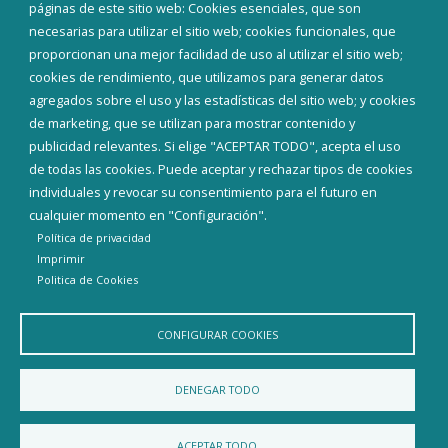
Corporación Municipal
páginas de este sitio web: Cookies esenciales, que son
Teléfonos de interés
necesarias para utilizar el sitio web; cookies funcionales, que
proporcionan una mejor facilidad de uso al utilizar el sitio web;
INICIAR SESIÓN
cookies de rendimiento, que utilizamos para generar datos
MAPA WEB
agregados sobre el uso y las estadísticas del sitio web; y cookies
de marketing, que se utilizan para mostrar contenido y
publicidad relevantes. Si elige "ACEPTAR TODO", acepta el uso
de todas las cookies. Puede aceptar y rechazar tipos de cookies
individuales y revocar su consentimiento para el futuro en
cualquier momento en "Configuración".
Política de privacidad
Imprimir
Politica de Cookies
CONFIGURAR COOKIES
Aviso Legal
Política de privacidad
Política de Cookies
DENEGAR TODO
Declaración de accesibilidad
ACEPTAR TODO