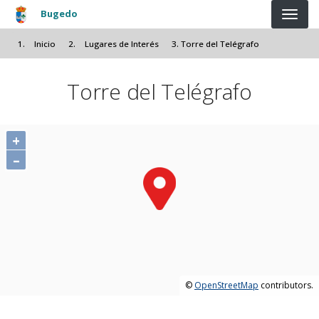
Pasar al contenido principal
Bugedo
Inicio
Lugares de Interés
Torre del Telégrafo
Torre del Telégrafo
+
–
©
OpenStreetMap
contributors.