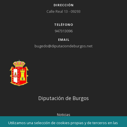
DIRECCIÓN
Calle Real 13 - 09293
TELÉFONO
947313096
EMAIL
bugedo@diputaciondeburgos.net
Diputación de Burgos
Noticias
Eventos
Utilizamos una selección de cookies propias y de terceros en las