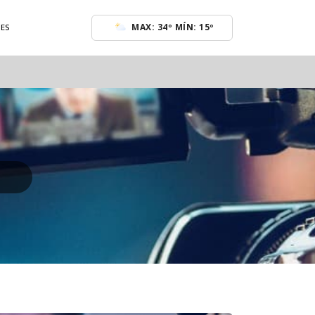
MAX: 34º MÍN: 15º
ES