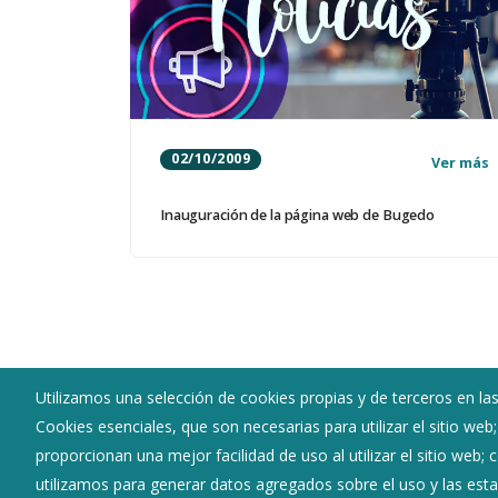
02/10/2009
Ver más
Inauguración de la página web de Bugedo
Utilizamos una selección de cookies propias y de terceros en las
Cookies esenciales, que son necesarias para utilizar el sitio web
Ayuntamiento de Bugedo
proporcionan una mejor facilidad de uso al utilizar el sitio web;
:
Calle Real 13 - 09293
utilizamos para generar datos agregados sobre el uso y las estad
:
947313096